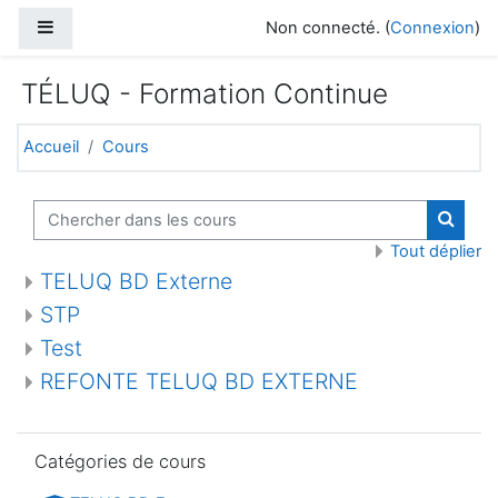
Passer au contenu principal
Panneau latéral
Non connecté. (
Connexion
)
TÉLUQ - Formation Continue
Accueil
Cours
Chercher dans les cours
Cherch
Tout déplier
TELUQ BD Externe
STP
Test
REFONTE TELUQ BD EXTERNE
Passer Catégories de cours
Catégories de cours